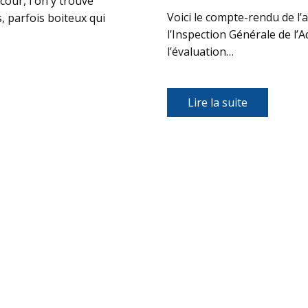
cour, l'on y trouve
Voici le compte-rendu de l’
s, parfois boiteux qui
l’Inspection Générale de l’
l’évaluation…
Lire la suite​