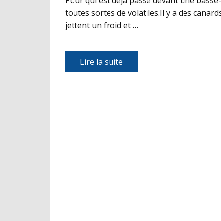
Pour qui est déjà passé devant une basse-
toutes sortes de volatiles.Il y a des canard
jettent un froid et …
Lire la suite​