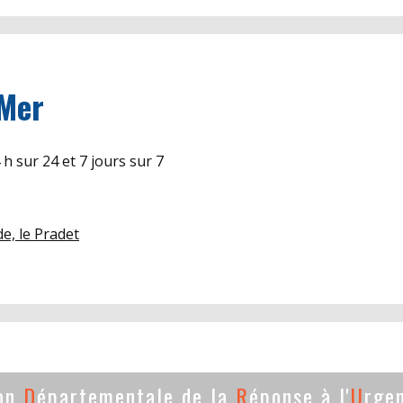
 Mer
h sur 24 et 7 jours sur 7
e, le Pradet
ion
D
épartementale de la
R
éponse à l'
U
rge