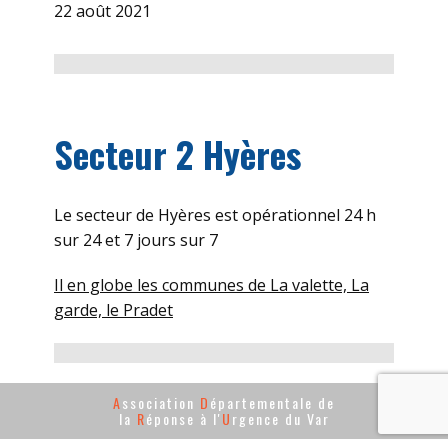
22 août 2021
Secteur 2 Hyères
Le secteur de Hyères est opérationnel 24 h
sur 24 et 7 jours sur 7
Il en globe les communes de La valette, La
garde, le Pradet
A
ssociation
D
épartementale de
la
R
éponse à l'
U
rgence du Var