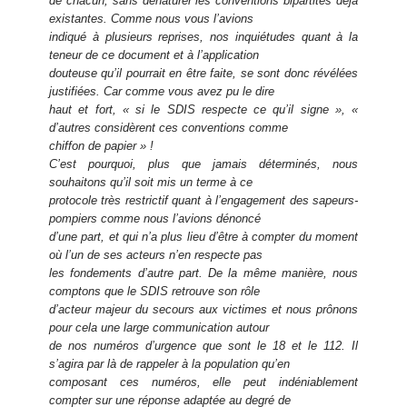
de chacun, sans dénaturer les conventions bipartites déjà
existantes. Comme nous vous l’avions
indiqué à plusieurs reprises, nos inquiétudes quant à la
teneur de ce document et à l’application
douteuse qu’il pourrait en être faite, se sont donc révélées
justifiées. Car comme vous avez pu le dire
haut et fort, « si le SDIS respecte ce qu’il signe », «
d’autres considèrent ces conventions comme
chiffon de papier » !
C’est pourquoi, plus que jamais déterminés, nous
souhaitons qu’il soit mis un terme à ce
protocole très restrictif quant à l’engagement des sapeurs-
pompiers comme nous l’avions dénoncé
d’une part, et qui n’a plus lieu d’être à compter du moment
où l’un de ses acteurs n’en respecte pas
les fondements d’autre part. De la même manière, nous
comptons que le SDIS retrouve son rôle
d’acteur majeur du secours aux victimes et nous prônons
pour cela une large communication autour
de nos numéros d’urgence que sont le 18 et le 112. Il
s’agira par là de rappeler à la population qu’en
composant ces numéros, elle peut indéniablement
compter sur une réponse adaptée au degré de