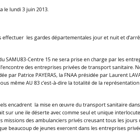
 le lundi 3 juin 2013.
us effectuer les gardes départementales jour et nuit et d’arr
u SAMU83-Centre 15 ne sera prise en charge par les entrep
i à l’encontre des entreprises privées de transport sanitaire
dée par Patrice PAYERAS, la FNAA présidée par Laurent LA
us même AU 83 c’est-à-dire la totalité de la représentatio
riels encadrent la mise en œuvre du transport sanitaire dans 
ait sur une ile déserte avec comme seul et unique interlocute
les missions des ambulanciers privés creusant tous les jours 
ue beaucoup de jeunes exercent dans les entreprises privée