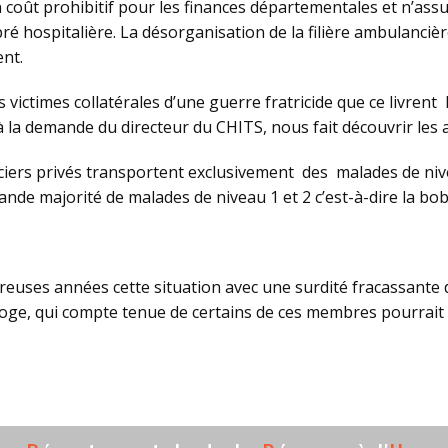
coût prohibitif pour les finances départementales et n’assu
ré hospitalière. La désorganisation de la filière ambulancière
nt.
s victimes collatérales d’une guerre fratricide que ce livren
 à la demande du directeur du CHITS, nous fait découvrir les a
ciers privés transportent exclusivement des malades de niv
nde majorité de malades de niveau 1 et 2 c’est-à-dire la bob
euses années cette situation avec une surdité fracassante d
e loge, qui compte tenue de certains de ces membres pourrait 