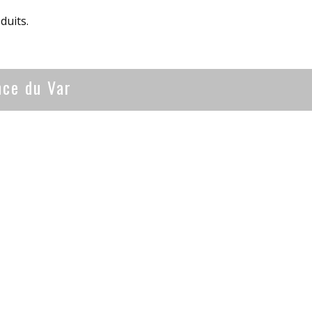
duits.
nce du Var